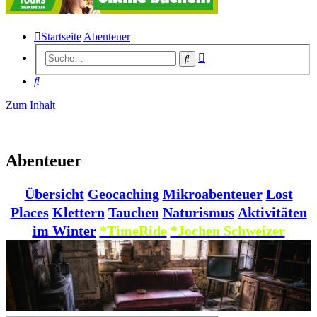
Startseite
Abenteuer
Erweiterte
Suche
Suche
Suche
Zum Inhalt
Abenteuer
Übersicht
Geocaching
Mikroabenteuer
Lost
Places
Klettern
Tauchen
Naturismus
Aktivitäten
im Winter
*TimeRide
*Jochen Schweizer