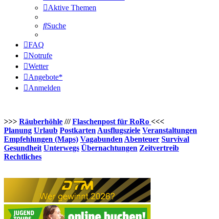
Aktive Themen
Suche
FAQ
Notrufe
Wetter
Angebote*
Anmelden
>>>
Räuberhöhle
///
Flaschenpost für RoRo
<<<
Planung
Urlaub
Postkarten
Ausflugsziele
Veranstaltungen
Empfehlungen (Maps)
Vagabunden
Abenteuer
Survival
Gesundheit
Unterwegs
Übernachtungen
Zeitvertreib
Rechtliches