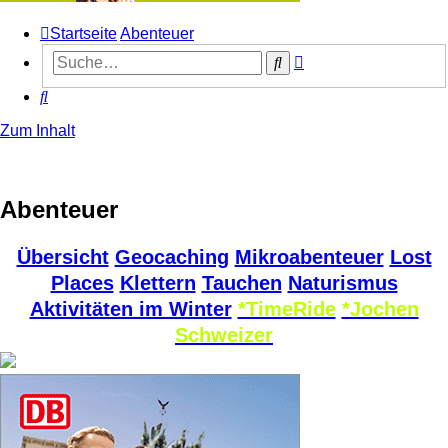
Startseite
Abenteuer
Erweiterte
Suche
Suche
Suche
Zum Inhalt
Abenteuer
Übersicht
Geocaching
Mikroabenteuer
Lost
Places
Klettern
Tauchen
Naturismus
Aktivitäten im Winter
*TimeRide
*Jochen
Schweizer