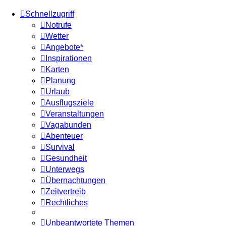
Schnellzugriff
Notrufe
Wetter
Angebote*
Inspirationen
Karten
Planung
Urlaub
Ausflugsziele
Veranstaltungen
Vagabunden
Abenteuer
Survival
Gesundheit
Unterwegs
Übernachtungen
Zeitvertreib
Rechtliches
Unbeantwortete Themen