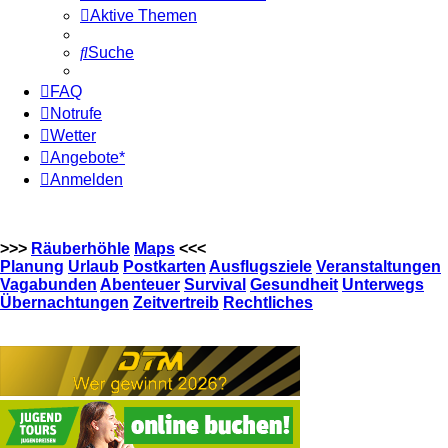
Aktive Themen
Suche
FAQ
Notrufe
Wetter
Angebote*
Anmelden
>>>
Räuberhöhle
Maps
<<<
Planung
Urlaub
Postkarten
Ausflugsziele
Veranstaltungen
Vagabunden
Abenteuer
Survival
Gesundheit
Unterwegs
Übernachtungen
Zeitvertreib
Rechtliches