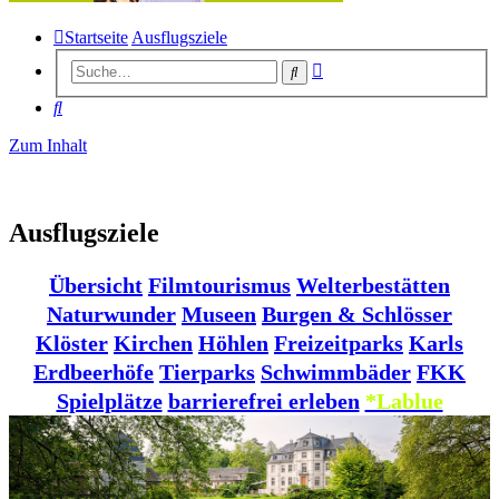
Startseite
Ausflugsziele
Erweiterte
Suche
Suche
Suche
Zum Inhalt
Ausflugsziele
Übersicht
Filmtourismus
Welterbestätten
Naturwunder
Museen
Burgen & Schlösser
Klöster
Kirchen
Höhlen
Freizeitparks
Karls
Erdbeerhöfe
Tierparks
Schwimmbäder
FKK
Spielplätze
barrierefrei erleben
*Lablue