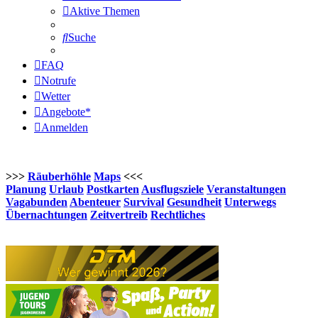
Aktive Themen
Suche
FAQ
Notrufe
Wetter
Angebote*
Anmelden
>>>
Räuberhöhle
Maps
<<<
Planung
Urlaub
Postkarten
Ausflugsziele
Veranstaltungen
Vagabunden
Abenteuer
Survival
Gesundheit
Unterwegs
Übernachtungen
Zeitvertreib
Rechtliches