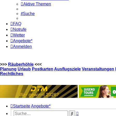
Aktive Themen
Suche
FAQ
Notrufe
Wetter
Angebote*
Anmelden
>>>
Räuberhöhle
<<<
Planung
Urlaub
Postkarten
Ausflugsziele
Veranstaltungen
Rechtliches
Startseite
Angebote*
Erweiterte
Suche