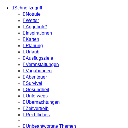
Schnellzugriff
Notrufe
Wetter
Angebote*
Inspirationen
Karten
Planung
Urlaub
Ausflugsziele
Veranstaltungen
Vagabunden
Abenteuer
Survival
Gesundheit
Unterwegs
Übernachtungen
Zeitvertreib
Rechtliches
Unbeantwortete Themen