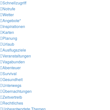
Schnellzugriff
Notrufe
Wetter
Angebote*
Inspirationen
Karten
Planung
Urlaub
Ausflugsziele
Veranstaltungen
Vagabunden
Abenteuer
Survival
Gesundheit
Unterwegs
Übernachtungen
Zeitvertreib
Rechtliches
Unbeantwortete Themen