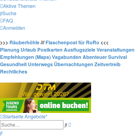
Aktive Themen
Suche
FAQ
Anmelden
>>>
Räuberhöhle
///
Flaschenpost für RoRo
<<<
Planung
Urlaub
Postkarten
Ausflugsziele
Veranstaltungen
Empfehlungen (Maps)
Vagabunden
Abenteuer
Survival
Gesundheit
Unterwegs
Übernachtungen
Zeitvertreib
Rechtliches
Startseite
Angebote*
Erweiterte
Suche
Suche
Suche