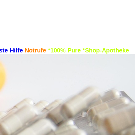
ste Hilfe
Notrufe
*100% Pure
*Shop-Apotheke