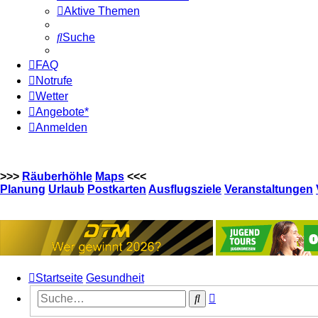
Aktive Themen
Suche
FAQ
Notrufe
Wetter
Angebote*
Anmelden
>>>
Räuberhöhle
Maps
<<<
Planung
Urlaub
Postkarten
Ausflugsziele
Veranstaltungen
Startseite
Gesundheit
Erweiterte
Suche
Suche