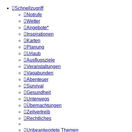
Schnellzugriff
Notrufe
Wetter
Angebote*
Inspirationen
Karten
Planung
Urlaub
Ausflugsziele
Veranstaltungen
Vagabunden
Abenteuer
Survival
Gesundheit
Unterwegs
Übernachtungen
Zeitvertreib
Rechtliches
Unbeantwortete Themen