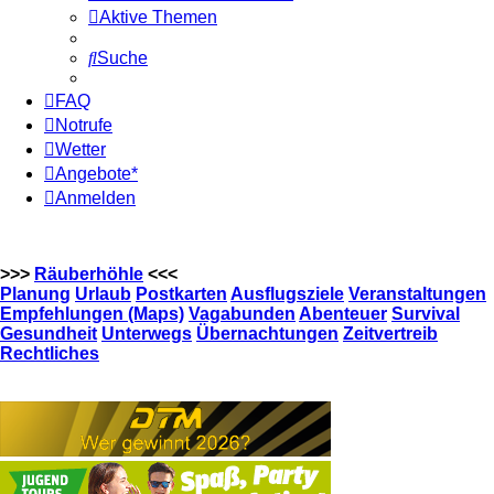
Aktive Themen
Suche
FAQ
Notrufe
Wetter
Angebote*
Anmelden
>>>
Räuberhöhle
<<<
Planung
Urlaub
Postkarten
Ausflugsziele
Veranstaltungen
Empfehlungen (Maps)
Vagabunden
Abenteuer
Survival
Gesundheit
Unterwegs
Übernachtungen
Zeitvertreib
Rechtliches