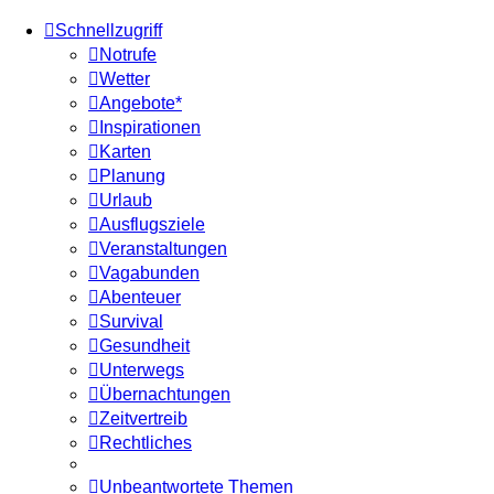
Schnellzugriff
Notrufe
Wetter
Angebote*
Inspirationen
Karten
Planung
Urlaub
Ausflugsziele
Veranstaltungen
Vagabunden
Abenteuer
Survival
Gesundheit
Unterwegs
Übernachtungen
Zeitvertreib
Rechtliches
Unbeantwortete Themen