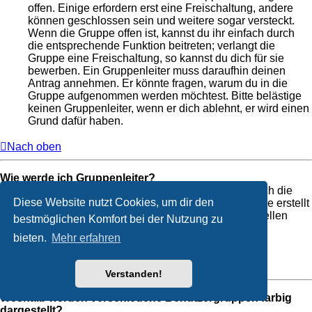
offen. Einige erfordern erst eine Freischaltung, andere
können geschlossen sein und weitere sogar versteckt.
Wenn die Gruppe offen ist, kannst du ihr einfach durch
die entsprechende Funktion beitreten; verlangt die
Gruppe eine Freischaltung, so kannst du dich für sie
bewerben. Ein Gruppenleiter muss daraufhin deinen
Antrag annehmen. Er könnte fragen, warum du in die
Gruppe aufgenommen werden möchtest. Bitte belästige
keinen Gruppenleiter, wenn er dich ablehnt, er wird einen
Grund dafür haben.
Nach oben
Wie werde ich Gruppenleiter?
Der Leiter einer Gruppe wird normalerweise durch die
Diese Website nutzt Cookies, um dir den
Board-Administration festgelegt, wenn die Gruppe erstellt
wird. Wenn du eine eigene Benutzergruppe erstellen
bestmöglichen Komfort bei der Nutzung zu
möchtest, dann solltest du einen Administrator
bieten.
Mehr erfahren
kontaktieren.
Nach oben
Verstanden!
Weshalb werden verschiedene Benutzergruppen farbig
dargestellt?