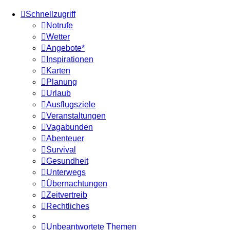
Schnellzugriff
Notrufe
Wetter
Angebote*
Inspirationen
Karten
Planung
Urlaub
Ausflugsziele
Veranstaltungen
Vagabunden
Abenteuer
Survival
Gesundheit
Unterwegs
Übernachtungen
Zeitvertreib
Rechtliches
Unbeantwortete Themen