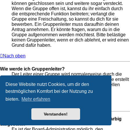
können geschlossen sein und weitere sogar versteckt.
Wenn die Gruppe offen ist, kannst du ihr einfach durch
die entsprechende Funktion beitreten; verlangt die
Gruppe eine Freischaltung, so kannst du dich für sie
bewerben. Ein Gruppenleiter muss daraufhin deinen
Antrag annehmen. Er könnte fragen, warum du in die
Gruppe aufgenommen werden möchtest. Bitte belästige
keinen Gruppenleiter, wenn er dich ablehnt, er wird einen
Grund dafür haben.
Nach oben
Wie werde ich Gruppenleiter?
Der Leiter einer Gruppe wird normalerweise durch die
Board-Administration festgelegt, wenn die Gruppe erstellt
Diese Website nutzt Cookies, um dir den
wird. Wenn du eine eigene Benutzergruppe erstellen
möchtest, dann solltest du einen Administrator
bestmöglichen Komfort bei der Nutzung zu
kontaktieren.
bieten.
Mehr erfahren
Nach oben
Verstanden!
Weshalb werden verschiedene Benutzergruppen farbig
dargestellt?
Es ist der Board-Administration möglich, den