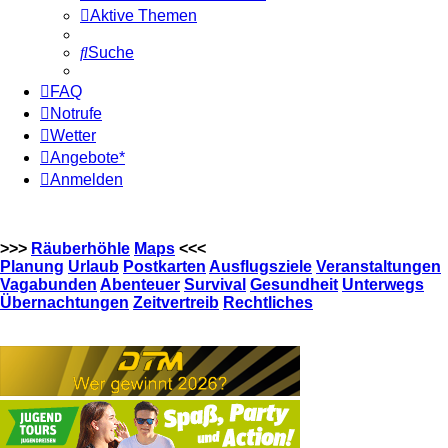
Aktive Themen
Suche
FAQ
Notrufe
Wetter
Angebote*
Anmelden
>>>
Räuberhöhle
Maps
<<<
Planung
Urlaub
Postkarten
Ausflugsziele
Veranstaltungen
Vagabunden
Abenteuer
Survival
Gesundheit
Unterwegs
Übernachtungen
Zeitvertreib
Rechtliches