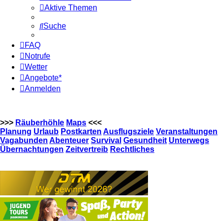
Aktive Themen
Suche
FAQ
Notrufe
Wetter
Angebote*
Anmelden
>>>
Räuberhöhle
Maps
<<<
Planung
Urlaub
Postkarten
Ausflugsziele
Veranstaltungen
Vagabunden
Abenteuer
Survival
Gesundheit
Unterwegs
Übernachtungen
Zeitvertreib
Rechtliches