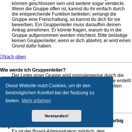
können geschlossen sein und weitere sogar versteckt.
Wenn die Gruppe offen ist, kannst du ihr einfach durch
die entsprechende Funktion beitreten; verlangt die
Gruppe eine Freischaltung, so kannst du dich für sie
bewerben. Ein Gruppenleiter muss daraufhin deinen
Antrag annehmen. Er könnte fragen, warum du in die
Gruppe aufgenommen werden möchtest. Bitte belästige
keinen Gruppenleiter, wenn er dich ablehnt, er wird einen
Grund dafür haben.
Nach oben
Wie werde ich Gruppenleiter?
Der Leiter einer Gruppe wird normalerweise durch die
Board-Administration festgelegt, wenn die Gruppe erstellt
Diese Website nutzt Cookies, um dir den
wird. Wenn du eine eigene Benutzergruppe erstellen
möchtest, dann solltest du einen Administrator
bestmöglichen Komfort bei der Nutzung zu
kontaktieren.
bieten.
Mehr erfahren
Nach oben
Verstanden!
Weshalb werden verschiedene Benutzergruppen farbig
dargestellt?
Es ist der Board-Administration möglich, den