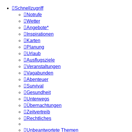
Schnellzugriff
Notrufe
Wetter
Angebote*
Inspirationen
Karten
Planung
Urlaub
Ausflugsziele
Veranstaltungen
Vagabunden
Abenteuer
Survival
Gesundheit
Unterwegs
Übernachtungen
Zeitvertreib
Rechtliches
Unbeantwortete Themen