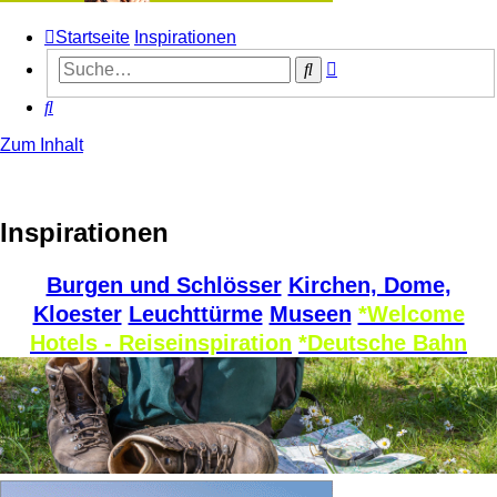
Startseite
Inspirationen
Erweiterte
Suche
Suche
Suche
Zum Inhalt
Inspirationen
Burgen und Schlösser
Kirchen, Dome,
Kloester
Leuchttürme
Museen
*Welcome
Hotels - Reiseinspiration
*Deutsche Bahn