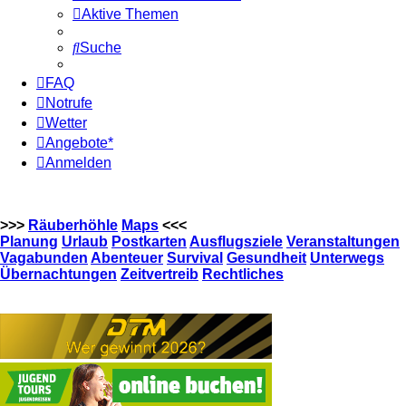
Aktive Themen
Suche
FAQ
Notrufe
Wetter
Angebote*
Anmelden
>>>
Räuberhöhle
Maps
<<<
Planung
Urlaub
Postkarten
Ausflugsziele
Veranstaltungen
Vagabunden
Abenteuer
Survival
Gesundheit
Unterwegs
Übernachtungen
Zeitvertreib
Rechtliches