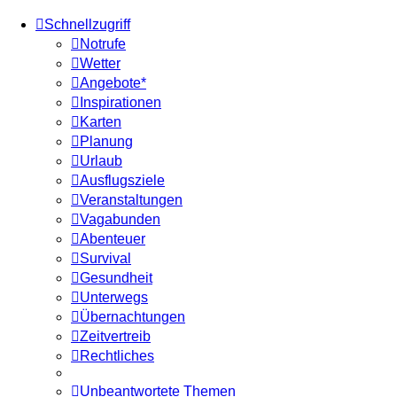
Schnellzugriff
Notrufe
Wetter
Angebote*
Inspirationen
Karten
Planung
Urlaub
Ausflugsziele
Veranstaltungen
Vagabunden
Abenteuer
Survival
Gesundheit
Unterwegs
Übernachtungen
Zeitvertreib
Rechtliches
Unbeantwortete Themen