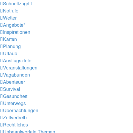
Schnellzugriff
Notrufe
Wetter
Angebote*
Inspirationen
Karten
Planung
Urlaub
Ausflugsziele
Veranstaltungen
Vagabunden
Abenteuer
Survival
Gesundheit
Unterwegs
Übernachtungen
Zeitvertreib
Rechtliches
Unbeantwortete Themen