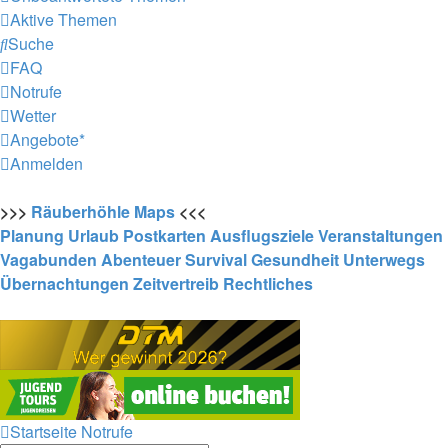
Aktive Themen
Suche
FAQ
Notrufe
Wetter
Angebote*
Anmelden
>>>
Räuberhöhle
Maps
<<<
Planung
Urlaub
Postkarten
Ausflugsziele
Veranstaltungen
Vagabunden
Abenteuer
Survival
Gesundheit
Unterwegs
Übernachtungen
Zeitvertreib
Rechtliches
Startseite
Notrufe