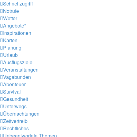
Schnellzugriff
Notrufe
Wetter
Angebote*
Inspirationen
Karten
Planung
Urlaub
Ausflugsziele
Veranstaltungen
Vagabunden
Abenteuer
Survival
Gesundheit
Unterwegs
Übernachtungen
Zeitvertreib
Rechtliches
Unbeantwortete Themen