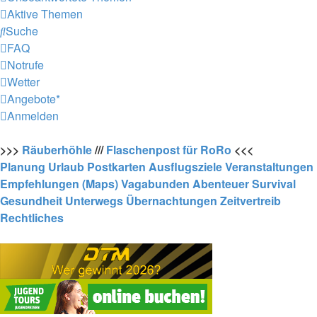
Aktive Themen
Suche
FAQ
Notrufe
Wetter
Angebote*
Anmelden
>>>
Räuberhöhle
///
Flaschenpost für RoRo
<<<
Planung
Urlaub
Postkarten
Ausflugsziele
Veranstaltungen
Empfehlungen (Maps)
Vagabunden
Abenteuer
Survival
Gesundheit
Unterwegs
Übernachtungen
Zeitvertreib
Rechtliches