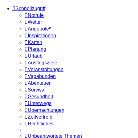
Schnellzugriff
Notrufe
Wetter
Angebote*
Inspirationen
Karten
Planung
Urlaub
Ausflugsziele
Veranstaltungen
Vagabunden
Abenteuer
Survival
Gesundheit
Unterwegs
Übernachtungen
Zeitvertreib
Rechtliches
Unbeantwortete Themen