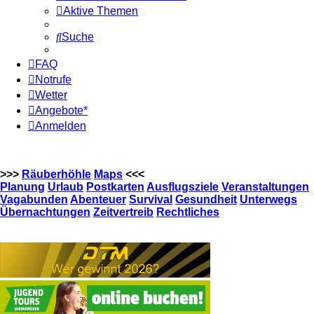
Aktive Themen
Suche
FAQ
Notrufe
Wetter
Angebote*
Anmelden
>>>
Räuberhöhle
Maps
<<<
Planung
Urlaub
Postkarten
Ausflugsziele
Veranstaltungen
Vagabunden
Abenteuer
Survival
Gesundheit
Unterwegs
Übernachtungen
Zeitvertreib
Rechtliches