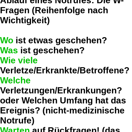
Ablauf eines Notrufes: Die W-
Fragen (Reihenfolge nach
Wichtigkeit)
Wo
ist etwas geschehen?
Was
ist geschehen?
Wie viele
Verletze/Erkrankte/Betroffene?
Welche
Verletzungen/Erkrankungen?
oder Welchen Umfang hat das
Ereignis? (nicht-medizinische
Notrufe)
Warten
auf Rückfragen! (das