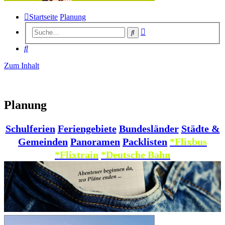
Startseite
Planung
Erweiterte
Suche
Suche
Suche
Zum Inhalt
Planung
Schulferien
Feriengebiete
Bundesländer
Städte &
Gemeinden
Panoramen
Packlisten
*Flixbus
*Flixtrain
*Deutsche Bahn