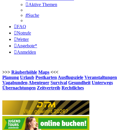
Aktive Themen
Suche
FAQ
Notrufe
Wetter
Angebote*
Anmelden
>>>
Räuberhöhle
Maps
<<<
Planung
Urlaub
Postkarten
Ausflugsziele
Veranstaltungen
Vagabunden
Abenteuer
Survival
Gesundheit
Unterwegs
Übernachtungen
Zeitvertreib
Rechtliches