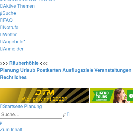
Aktive Themen
Suche
FAQ
Notrufe
Wetter
Angebote*
Anmelden
>>>
Räuberhöhle
<<<
Planung
Urlaub
Postkarten
Ausflugsziele
Veranstaltungen
Rechtliches
Startseite
Planung
Erweiterte
Suche
Suche
Suche
Zum Inhalt