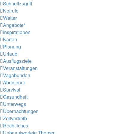
Schnellzugriff
Notrufe
Wetter
Angebote*
Inspirationen
Karten
Planung
Urlaub
Ausflugsziele
Veranstaltungen
Vagabunden
Abenteuer
Survival
Gesundheit
Unterwegs
Übernachtungen
Zeitvertreib
Rechtliches
Unbeantwortete Themen