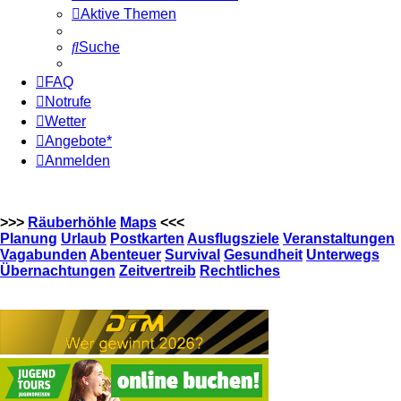
Aktive Themen
Suche
FAQ
Notrufe
Wetter
Angebote*
Anmelden
>>>
Räuberhöhle
Maps
<<<
Planung
Urlaub
Postkarten
Ausflugsziele
Veranstaltungen
Vagabunden
Abenteuer
Survival
Gesundheit
Unterwegs
Übernachtungen
Zeitvertreib
Rechtliches