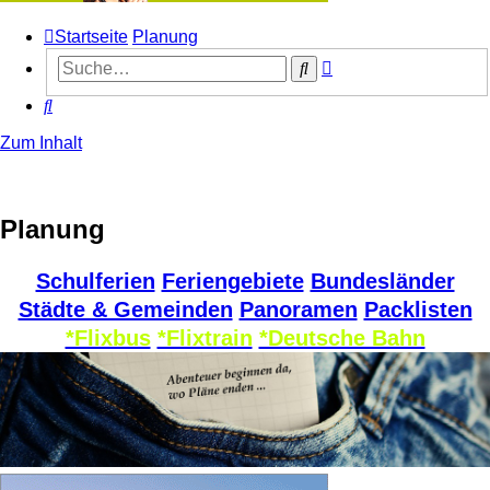
Startseite
Planung
Erweiterte
Suche
Suche
Suche
Zum Inhalt
Planung
Schulferien
Feriengebiete
Bundesländer
Städte & Gemeinden
Panoramen
Packlisten
*Flixbus
*Flixtrain
*Deutsche Bahn