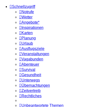
Schnellzugriff
Notrufe
Wetter
Angebote*
Inspirationen
Karten
Planung
Urlaub
Ausflugsziele
Veranstaltungen
Vagabunden
Abenteuer
Survival
Gesundheit
Unterwegs
Übernachtungen
Zeitvertreib
Rechtliches
Unbeantwortete Themen