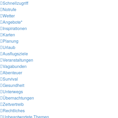
Schnellzugriff
Notrufe
Wetter
Angebote*
Inspirationen
Karten
Planung
Urlaub
Ausflugsziele
Veranstaltungen
Vagabunden
Abenteuer
Survival
Gesundheit
Unterwegs
Übernachtungen
Zeitvertreib
Rechtliches
Unbeantwortete Themen