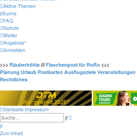
Aktive Themen
Suche
FAQ
Notrufe
Wetter
Angebote*
Anmelden
>>>
Räuberhöhle
///
Flaschenpost für RoRo
<<<
Planung
Urlaub
Postkarten
Ausflugsziele
Veranstaltungen
Rechtliches
Startseite
Impressum
Erweiterte
Suche
Suche
Suche
Zum Inhalt