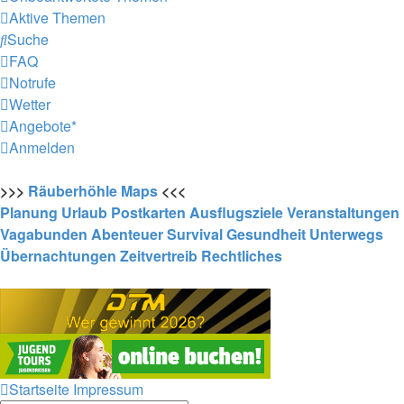
Aktive Themen
Suche
FAQ
Notrufe
Wetter
Angebote*
Anmelden
>>>
Räuberhöhle
Maps
<<<
Planung
Urlaub
Postkarten
Ausflugsziele
Veranstaltungen
Vagabunden
Abenteuer
Survival
Gesundheit
Unterwegs
Übernachtungen
Zeitvertreib
Rechtliches
Startseite
Impressum