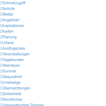
Schnellzugriff
Notrufe
Wetter
Angebote*
Inspirationen
Karten
Planung
Urlaub
Ausflugsziele
Veranstaltungen
Vagabunden
Abenteuer
Survival
Gesundheit
Unterwegs
Übernachtungen
Zeitvertreib
Rechtliches
Unbeantwortete Themen