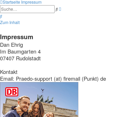
Startseite
Impressum
Erweiterte
Suche
Suche
Suche
Zum Inhalt
Impressum
Dan Ehrig
Im Baumgarten 4
07407 Rudolstadt
Kontakt
Email: Praedo-support (at) firemail (Punkt) de