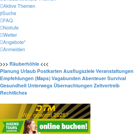
Aktive Themen
Suche
FAQ
Notrufe
Wetter
Angebote*
Anmelden
>>>
Räuberhöhle
<<<
Planung
Urlaub
Postkarten
Ausflugsziele
Veranstaltungen
Empfehlungen (Maps)
Vagabunden
Abenteuer
Survival
Gesundheit
Unterwegs
Übernachtungen
Zeitvertreib
Rechtliches