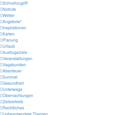
Schnellzugriff
Notrufe
Wetter
Angebote*
Inspirationen
Karten
Planung
Urlaub
Ausflugsziele
Veranstaltungen
Vagabunden
Abenteuer
Survival
Gesundheit
Unterwegs
Übernachtungen
Zeitvertreib
Rechtliches
Unbeantwortete Themen