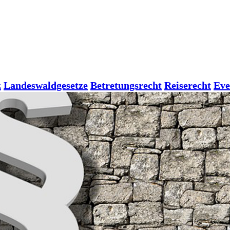
z
Landeswaldgesetze
Betretungsrecht
Reiserecht
Eve