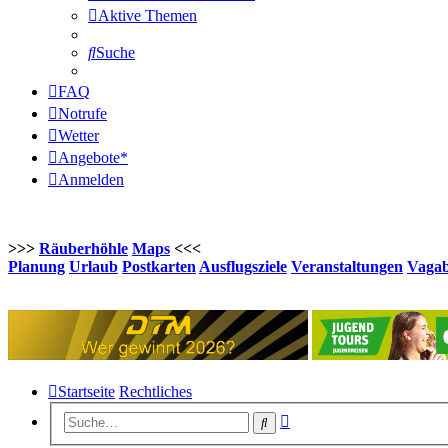
Aktive Themen
Suche
FAQ
Notrufe
Wetter
Angebote*
Anmelden
>>>
Räuberhöhle
Maps
<<<
Planung
Urlaub
Postkarten
Ausflugsziele
Veranstaltungen
Vaga
Startseite
Rechtliches
Erweiterte
Suche
Suche