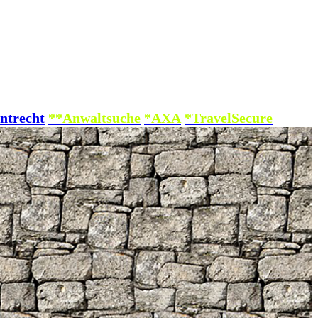
ntrecht
**Anwaltsuche
*AXA
*TravelSecure