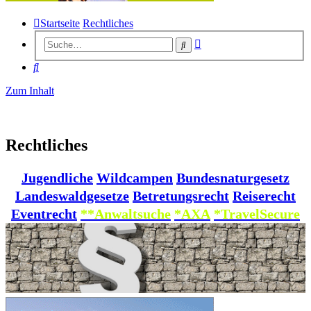
Startseite
Rechtliches
Erweiterte
Suche
Suche
Suche
Zum Inhalt
Rechtliches
Jugendliche
Wildcampen
Bundesnaturgesetz
Landeswaldgesetze
Betretungsrecht
Reiserecht
Eventrecht
**Anwaltsuche
*AXA
*TravelSecure