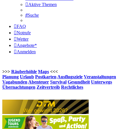
Aktive Themen
Suche
FAQ
Notrufe
Wetter
Angebote*
Anmelden
>>>
Räuberhöhle
Maps
<<<
Planung
Urlaub
Postkarten
Ausflugsziele
Veranstaltungen
Vagabunden
Abenteuer
Survival
Gesundheit
Unterwegs
Übernachtungen
Zeitvertreib
Rechtliches