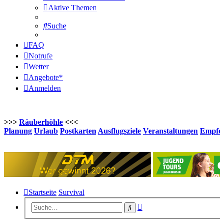
Aktive Themen
Suche
FAQ
Notrufe
Wetter
Angebote*
Anmelden
>>>
Räuberhöhle
<<<
Planung
Urlaub
Postkarten
Ausflugsziele
Veranstaltungen
Empfe
Startseite
Survival
Erweiterte
Suche
Suche