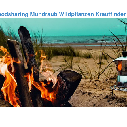
oodsharing
Mundraub
Wildpflanzen
Krautfinder