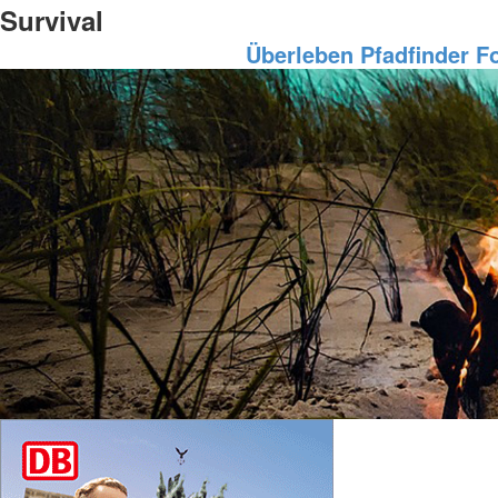
Survival
Überleben
Pfadfinder
F