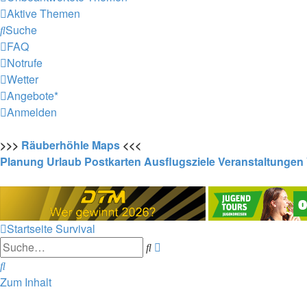
Aktive Themen
Suche
FAQ
Notrufe
Wetter
Angebote*
Anmelden
>>>
Räuberhöhle
Maps
<<<
Planung
Urlaub
Postkarten
Ausflugsziele
Veranstaltungen
Startseite
Survival
Erweiterte
Suche
Suche
Suche
Zum Inhalt