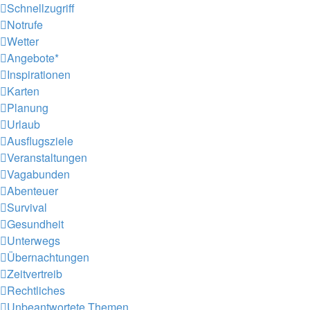
Schnellzugriff
Notrufe
Wetter
Angebote*
Inspirationen
Karten
Planung
Urlaub
Ausflugsziele
Veranstaltungen
Vagabunden
Abenteuer
Survival
Gesundheit
Unterwegs
Übernachtungen
Zeitvertreib
Rechtliches
Unbeantwortete Themen