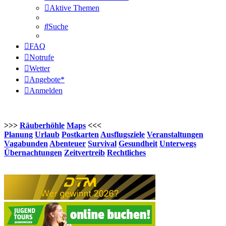
Aktive Themen
Suche
FAQ
Notrufe
Wetter
Angebote*
Anmelden
>>>
Räuberhöhle
Maps
<<<
Planung
Urlaub
Postkarten
Ausflugsziele
Veranstaltungen
Vagabunden
Abenteuer
Survival
Gesundheit
Unterwegs
Übernachtungen
Zeitvertreib
Rechtliches