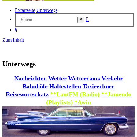
Startseite
Unterwegs
Erweiterte
Suche
Suche
Suche
Zum Inhalt
Unterwegs
Nachrichten
Wetter
Wettercams
Verkehr
Bahnhöfe
Haltestellen
Taxirechner
Reisewortschatz
**LautFM (Radio)
**Jamendo
(Playlists)
*Awin