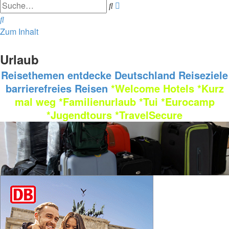
Erweiterte
Suche
Suche
Suche
Zum Inhalt
Urlaub
Reisethemen
entdecke Deutschland
Reiseziele
barrierefreies Reisen
*Welcome Hotels
*Kurz
mal weg
*Familienurlaub
*Tui
*Eurocamp
*Jugendtours
*TravelSecure