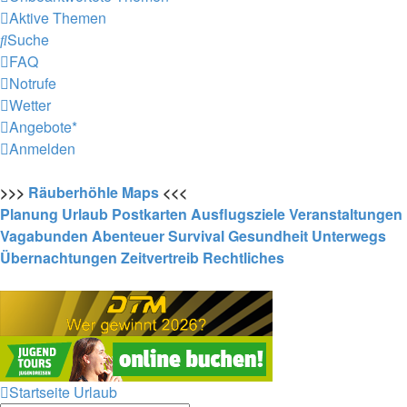
Aktive Themen
Suche
FAQ
Notrufe
Wetter
Angebote*
Anmelden
>>>
Räuberhöhle
Maps
<<<
Planung
Urlaub
Postkarten
Ausflugsziele
Veranstaltungen
Vagabunden
Abenteuer
Survival
Gesundheit
Unterwegs
Übernachtungen
Zeitvertreib
Rechtliches
Startseite
Urlaub