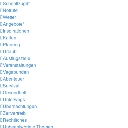
Schnellzugriff
Notrufe
Wetter
Angebote*
Inspirationen
Karten
Planung
Urlaub
Ausflugsziele
Veranstaltungen
Vagabunden
Abenteuer
Survival
Gesundheit
Unterwegs
Übernachtungen
Zeitvertreib
Rechtliches
Unbeantwortete Themen