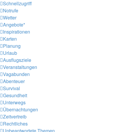
Schnellzugriff
Notrufe
Wetter
Angebote*
Inspirationen
Karten
Planung
Urlaub
Ausflugsziele
Veranstaltungen
Vagabunden
Abenteuer
Survival
Gesundheit
Unterwegs
Übernachtungen
Zeitvertreib
Rechtliches
Unbeantwortete Themen