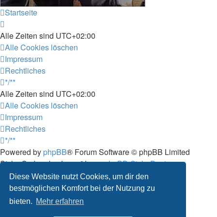
Startseite
Alle Zeiten sind
UTC+02:00
Alle Cookies löschen
Impressum
Rechtliches
*/**
Alle Zeiten sind
UTC+02:00
Alle Cookies löschen
Impressum
Rechtliches
*/**
Powered by
phpBB
® Forum Software © phpBB Limited
Style: Carbon by Joyce&Luna
phpBB-Style-Design
Deutsche Übersetzung durch
phpBB.de
Diese Website nutzt Cookies, um dir den
Datenschutz
|
Nutzungsbedingungen
bestmöglichen Komfort bei der Nutzung zu
bieten.
Mehr erfahren