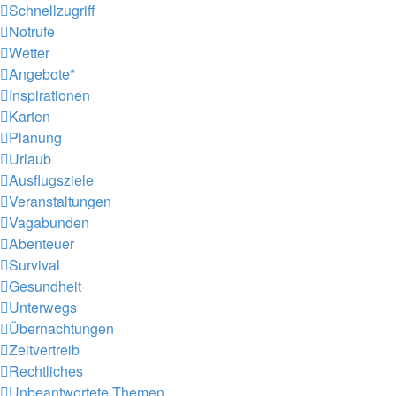
Schnellzugriff
Notrufe
Wetter
Angebote*
Inspirationen
Karten
Planung
Urlaub
Ausflugsziele
Veranstaltungen
Vagabunden
Abenteuer
Survival
Gesundheit
Unterwegs
Übernachtungen
Zeitvertreib
Rechtliches
Unbeantwortete Themen