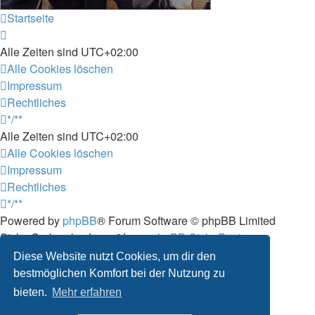
Startseite
Alle Zeiten sind
UTC+02:00
Alle Cookies löschen
Impressum
Rechtliches
*/**
Alle Zeiten sind
UTC+02:00
Alle Cookies löschen
Impressum
Rechtliches
*/**
Powered by
phpBB
® Forum Software © phpBB Limited
Style: Carbon by Joyce&Luna
phpBB-Style-Design
Deutsche Übersetzung durch
phpBB.de
Diese Website nutzt Cookies, um dir den
Datenschutz
|
Nutzungsbedingungen
bestmöglichen Komfort bei der Nutzung zu
bieten.
Mehr erfahren