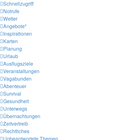
Schnellzugriff
Notrufe
Wetter
Angebote*
Inspirationen
Karten
Planung
Urlaub
Ausflugsziele
Veranstaltungen
Vagabunden
Abenteuer
Survival
Gesundheit
Unterwegs
Übernachtungen
Zeitvertreib
Rechtliches
Unbeantwortete Themen