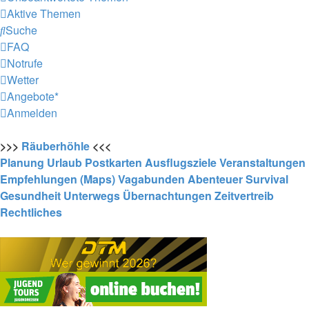
Aktive Themen
Suche
FAQ
Notrufe
Wetter
Angebote*
Anmelden
>>>
Räuberhöhle
<<<
Planung
Urlaub
Postkarten
Ausflugsziele
Veranstaltungen
Empfehlungen (Maps)
Vagabunden
Abenteuer
Survival
Gesundheit
Unterwegs
Übernachtungen
Zeitvertreib
Rechtliches