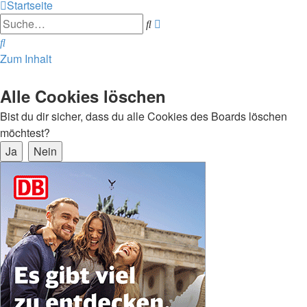
Startseite
Erweiterte
Suche
Suche
Suche
Zum Inhalt
Alle Cookies löschen
Bist du dir sicher, dass du alle Cookies des Boards löschen
möchtest?