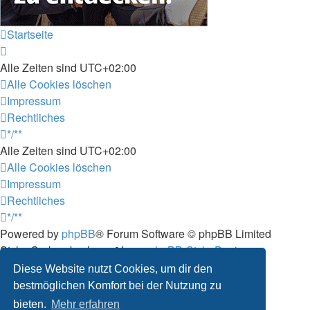
Startseite
Alle Zeiten sind
UTC+02:00
Alle Cookies löschen
Impressum
Rechtliches
*/**
Alle Zeiten sind
UTC+02:00
Alle Cookies löschen
Impressum
Rechtliches
*/**
Powered by
phpBB
® Forum Software © phpBB Limited
Style: Carbon by Joyce&Luna
phpBB-Style-Design
Deutsche Übersetzung durch
phpBB.de
Diese Website nutzt Cookies, um dir den
Datenschutz
|
Nutzungsbedingungen
bestmöglichen Komfort bei der Nutzung zu
bieten.
Mehr erfahren