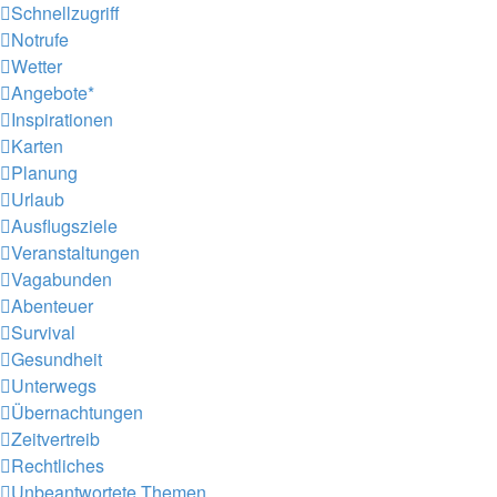
Schnellzugriff
Notrufe
Wetter
Angebote*
Inspirationen
Karten
Planung
Urlaub
Ausflugsziele
Veranstaltungen
Vagabunden
Abenteuer
Survival
Gesundheit
Unterwegs
Übernachtungen
Zeitvertreib
Rechtliches
Unbeantwortete Themen