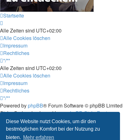
Startseite
Alle Zeiten sind
UTC+02:00
Alle Cookies löschen
Impressum
Rechtliches
*/**
Alle Zeiten sind
UTC+02:00
Alle Cookies löschen
Impressum
Rechtliches
*/**
Powered by
phpBB
® Forum Software © phpBB Limited
Style: Carbon by Joyce&Luna
phpBB-Style-Design
Deutsche Übersetzung durch
phpBB.de
Diese Website nutzt Cookies, um dir den
Datenschutz
|
Nutzungsbedingungen
bestmöglichen Komfort bei der Nutzung zu
bieten.
Mehr erfahren