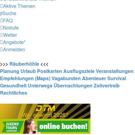
Aktive Themen
Suche
FAQ
Notrufe
Wetter
Angebote*
Anmelden
>>>
Räuberhöhle
<<<
Planung
Urlaub
Postkarten
Ausflugsziele
Veranstaltungen
Empfehlungen (Maps)
Vagabunden
Abenteuer
Survival
Gesundheit
Unterwegs
Übernachtungen
Zeitvertreib
Rechtliches