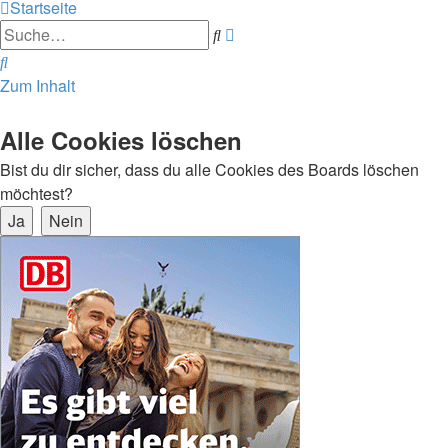
Startseite
Erweiterte
Suche
Suche
Suche
Zum Inhalt
Alle Cookies löschen
Bist du dir sicher, dass du alle Cookies des Boards löschen
möchtest?