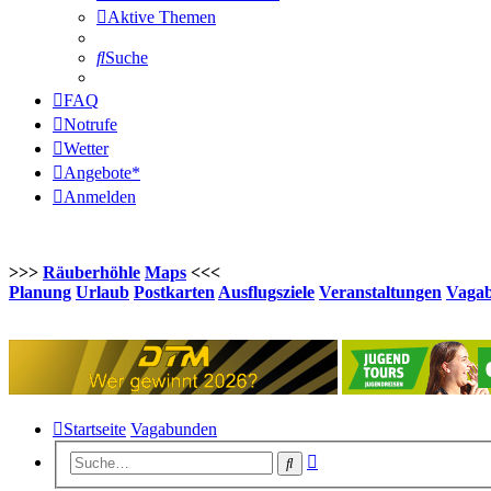
Aktive Themen
Suche
FAQ
Notrufe
Wetter
Angebote*
Anmelden
>>>
Räuberhöhle
Maps
<<<
Planung
Urlaub
Postkarten
Ausflugsziele
Veranstaltungen
Vaga
Startseite
Vagabunden
Erweiterte
Suche
Suche