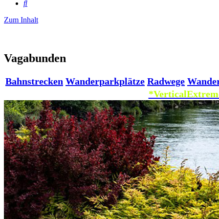
Suche
Zum Inhalt
Vagabunden
Bahnstrecken
Wanderparkplätze
Radwege
Wande
*VerticalExtrem