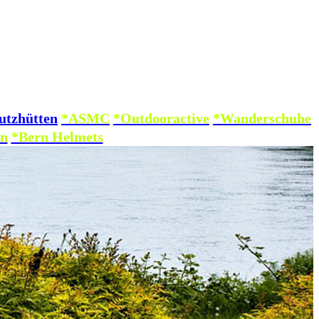
utzhütten
*ASMC
*Outdooractive
*Wanderschuhe
n
*Bern Helmets