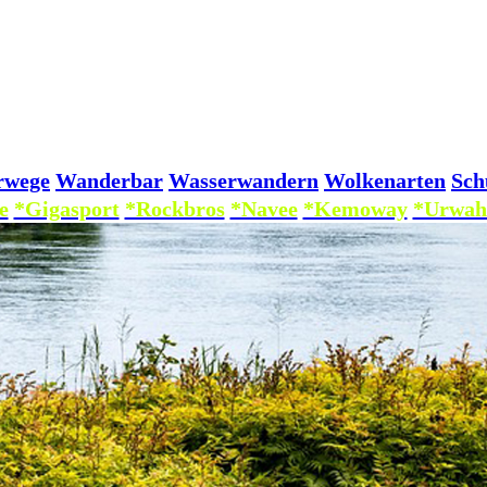
rwege
Wanderbar
Wasserwandern
Wolkenarten
Sch
e
*Gigasport
*Rockbros
*Navee
*Kemoway
*Urwah