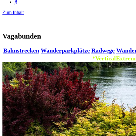
Suche
Zum Inhalt
Vagabunden
Bahnstrecken
Wanderparkplätze
Radwege
Wande
*VerticalExtrem