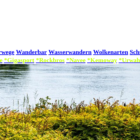
rwege
Wanderbar
Wasserwandern
Wolkenarten
Sch
e
*Gigasport
*Rockbros
*Navee
*Kemoway
*Urwah