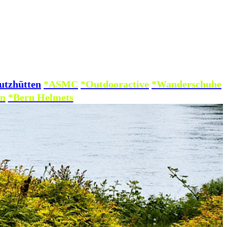
utzhütten
*ASMC
*Outdooractive
*Wanderschuhe
n
*Bern Helmets