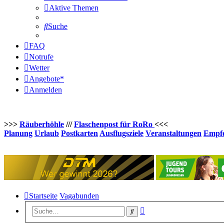
Aktive Themen
Suche
FAQ
Notrufe
Wetter
Angebote*
Anmelden
>>>
Räuberhöhle
///
Flaschenpost für RoRo
<<<
Planung
Urlaub
Postkarten
Ausflugsziele
Veranstaltungen
Empfe
Startseite
Vagabunden
Erweiterte
Suche
Suche