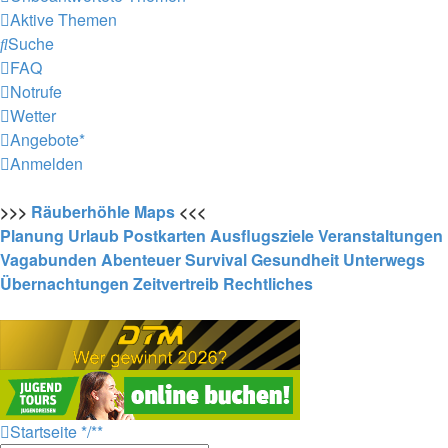
Aktive Themen
Suche
FAQ
Notrufe
Wetter
Angebote*
Anmelden
>>>
Räuberhöhle
Maps
<<<
Planung
Urlaub
Postkarten
Ausflugsziele
Veranstaltungen
Vagabunden
Abenteuer
Survival
Gesundheit
Unterwegs
Übernachtungen
Zeitvertreib
Rechtliches
Startseite
*/**