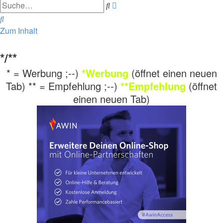
Erweiterte
Suche
Suche
Suche
Zum Inhalt
*/**
* = Werbung ;--)
*Werbung
(öffnet einen neuen
Tab) ** = Empfehlung ;--)
**Empfehlung
(öffnet
einen neuen Tab)