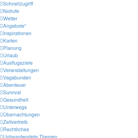
Schnellzugriff
Notrufe
Wetter
Angebote*
Inspirationen
Karten
Planung
Urlaub
Ausflugsziele
Veranstaltungen
Vagabunden
Abenteuer
Survival
Gesundheit
Unterwegs
Übernachtungen
Zeitvertreib
Rechtliches
Unbeantwortete Themen