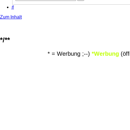
Suche
Suche
Zum Inhalt
*/**
* = Werbung ;--)
*Werbung
(öff