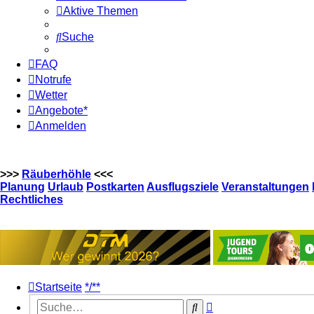
Aktive Themen
Suche
FAQ
Notrufe
Wetter
Angebote*
Anmelden
>>>
Räuberhöhle
<<<
Planung
Urlaub
Postkarten
Ausflugsziele
Veranstaltungen
Rechtliches
Startseite
*/**
Erweiterte
Suche