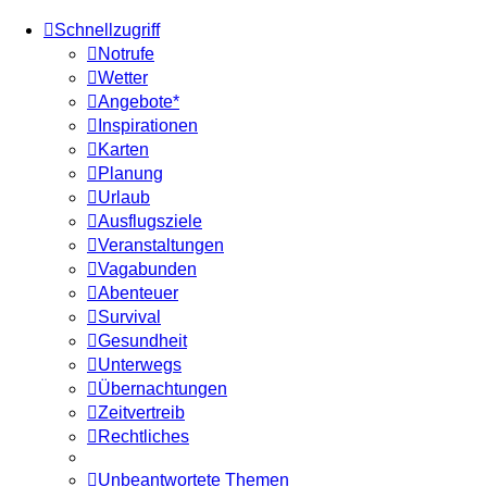
Schnellzugriff
Notrufe
Wetter
Angebote*
Inspirationen
Karten
Planung
Urlaub
Ausflugsziele
Veranstaltungen
Vagabunden
Abenteuer
Survival
Gesundheit
Unterwegs
Übernachtungen
Zeitvertreib
Rechtliches
Unbeantwortete Themen