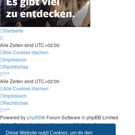
Startseite
Alle Zeiten sind
UTC+02:00
Alle Cookies löschen
Impressum
Rechtliches
*/**
Alle Zeiten sind
UTC+02:00
Alle Cookies löschen
Impressum
Rechtliches
*/**
Powered by
phpBB
® Forum Software © phpBB Limited
Style: Carbon by Joyce&Luna
phpBB-Style-Design
Deutsche Übersetzung durch
phpBB.de
Diese Website nutzt Cookies, um dir den