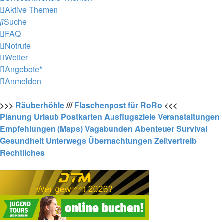
Aktive Themen
Suche
FAQ
Notrufe
Wetter
Angebote*
Anmelden
>>>
Räuberhöhle
///
Flaschenpost für RoRo
<<<
Planung
Urlaub
Postkarten
Ausflugsziele
Veranstaltungen
Empfehlungen (Maps)
Vagabunden
Abenteuer
Survival
Gesundheit
Unterwegs
Übernachtungen
Zeitvertreib
Rechtliches