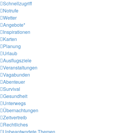
Schnellzugriff
Notrufe
Wetter
Angebote*
Inspirationen
Karten
Planung
Urlaub
Ausflugsziele
Veranstaltungen
Vagabunden
Abenteuer
Survival
Gesundheit
Unterwegs
Übernachtungen
Zeitvertreib
Rechtliches
Unbeantwortete Themen