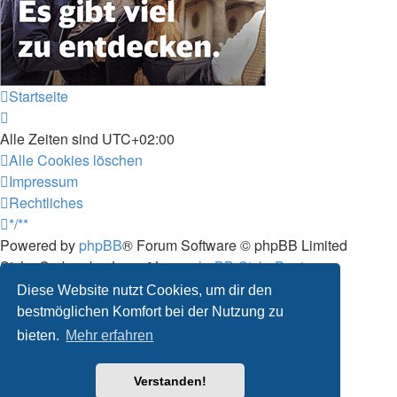
Startseite
Alle Zeiten sind
UTC+02:00
Alle Cookies löschen
Impressum
Rechtliches
*/**
Powered by
phpBB
® Forum Software © phpBB Limited
Style: Carbon by Joyce&Luna
phpBB-Style-Design
Deutsche Übersetzung durch
phpBB.de
Diese Website nutzt Cookies, um dir den
Datenschutz
|
Nutzungsbedingungen
bestmöglichen Komfort bei der Nutzung zu
bieten.
Mehr erfahren
Verstanden!