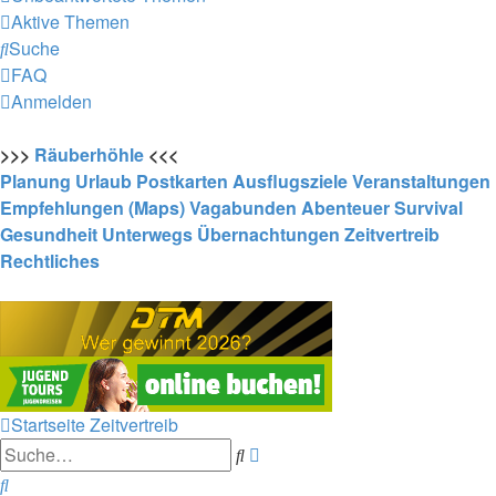
Aktive Themen
Suche
FAQ
Anmelden
>>>
Räuberhöhle
<<<
Planung
Urlaub
Postkarten
Ausflugsziele
Veranstaltungen
Empfehlungen (Maps)
Vagabunden
Abenteuer
Survival
Gesundheit
Unterwegs
Übernachtungen
Zeitvertreib
Rechtliches
Startseite
Zeitvertreib
Erweiterte
Suche
Suche
Suche