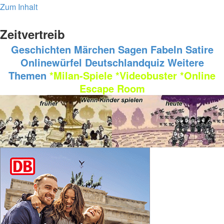
Zum Inhalt
Zeitvertreib
Geschichten
Märchen
Sagen
Fabeln
Satire
Onlinewürfel
Deutschlandquiz
Weitere
Themen
*Milan-Spiele
*Videobuster
*Online
Escape Room