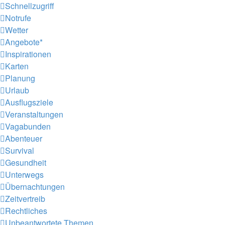
Schnellzugriff
Notrufe
Wetter
Angebote*
Inspirationen
Karten
Planung
Urlaub
Ausflugsziele
Veranstaltungen
Vagabunden
Abenteuer
Survival
Gesundheit
Unterwegs
Übernachtungen
Zeitvertreib
Rechtliches
Unbeantwortete Themen