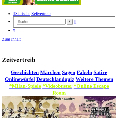
Startseite
Zeitvertreib
Erweiterte
Suche
Suche
Suche
Zum Inhalt
Zeitvertreib
Geschichten
Märchen
Sagen
Fabeln
Satire
Onlinewürfel
Deutschlandquiz
Weitere Themen
*Milan-Spiele
*Videobuster
*Online Escape
Room