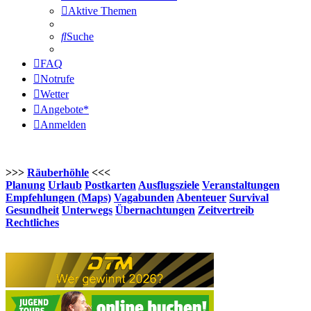
Aktive Themen
Suche
FAQ
Notrufe
Wetter
Angebote*
Anmelden
>>>
Räuberhöhle
<<<
Planung
Urlaub
Postkarten
Ausflugsziele
Veranstaltungen
Empfehlungen (Maps)
Vagabunden
Abenteuer
Survival
Gesundheit
Unterwegs
Übernachtungen
Zeitvertreib
Rechtliches