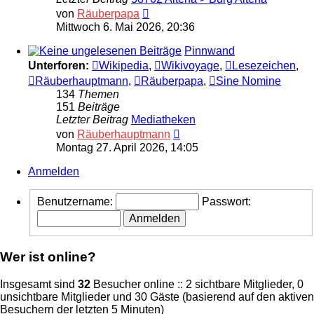
Neuester
von
Räuberpapa
Beitrag
Mittwoch 6. Mai 2026, 20:36
Pinnwand
Unterforen:
Wikipedia
,
Wikivoyage
,
Lesezeichen
,
Räuberhauptmann
,
Räuberpapa
,
Sine Nomine
134
Themen
151
Beiträge
Letzter Beitrag
Mediatheken
Neuester
von
Räuberhauptmann
Beitrag
Montag 27. April 2026, 14:05
Anmelden
Benutzername:
Passwort:
Wer ist online?
Insgesamt sind
32
Besucher online :: 2 sichtbare Mitglieder, 0
unsichtbare Mitglieder und 30 Gäste (basierend auf den aktiven
Besuchern der letzten 5 Minuten)