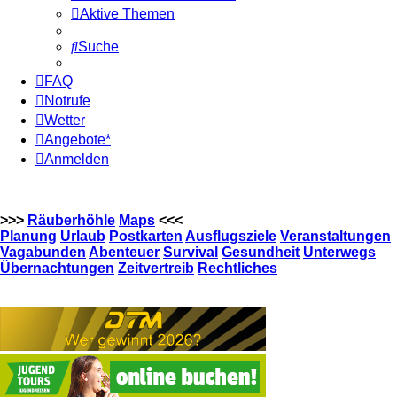
Aktive Themen
Suche
FAQ
Notrufe
Wetter
Angebote*
Anmelden
>>>
Räuberhöhle
Maps
<<<
Planung
Urlaub
Postkarten
Ausflugsziele
Veranstaltungen
Vagabunden
Abenteuer
Survival
Gesundheit
Unterwegs
Übernachtungen
Zeitvertreib
Rechtliches