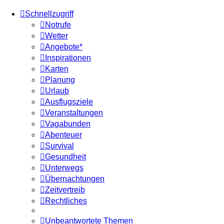
Schnellzugriff
Notrufe
Wetter
Angebote*
Inspirationen
Karten
Planung
Urlaub
Ausflugsziele
Veranstaltungen
Vagabunden
Abenteuer
Survival
Gesundheit
Unterwegs
Übernachtungen
Zeitvertreib
Rechtliches
Unbeantwortete Themen