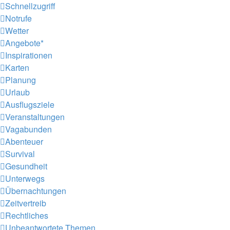
Schnellzugriff
Notrufe
Wetter
Angebote*
Inspirationen
Karten
Planung
Urlaub
Ausflugsziele
Veranstaltungen
Vagabunden
Abenteuer
Survival
Gesundheit
Unterwegs
Übernachtungen
Zeitvertreib
Rechtliches
Unbeantwortete Themen