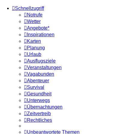
Schnellzugriff
Notrufe
Wetter
Angebote*
Inspirationen
Karten
Planung
Urlaub
Ausflugsziele
Veranstaltungen
Vagabunden
Abenteuer
Survival
Gesundheit
Unterwegs
Übernachtungen
Zeitvertreib
Rechtliches
Unbeantwortete Themen