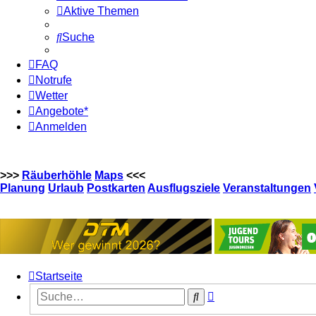
Aktive Themen
Suche
FAQ
Notrufe
Wetter
Angebote*
Anmelden
>>>
Räuberhöhle
Maps
<<<
Planung
Urlaub
Postkarten
Ausflugsziele
Veranstaltungen
Startseite
Erweiterte
Suche
Suche