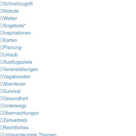
Schnellzugriff
Notrufe
Wetter
Angebote*
Inspirationen
Karten
Planung
Urlaub
Ausflugsziele
Veranstaltungen
Vagabunden
Abenteuer
Survival
Gesundheit
Unterwegs
Übernachtungen
Zeitvertreib
Rechtliches
Unbeantwortete Themen