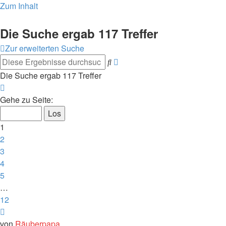
Zum Inhalt
Die Suche ergab 117 Treffer
Zur erweiterten Suche
Erweiterte
Suche
Suche
Die Suche ergab 117 Treffer
Seite
1
Gehe zu Seite:
von
12
1
2
3
4
5
…
12
Nächste
von
Räuberpapa