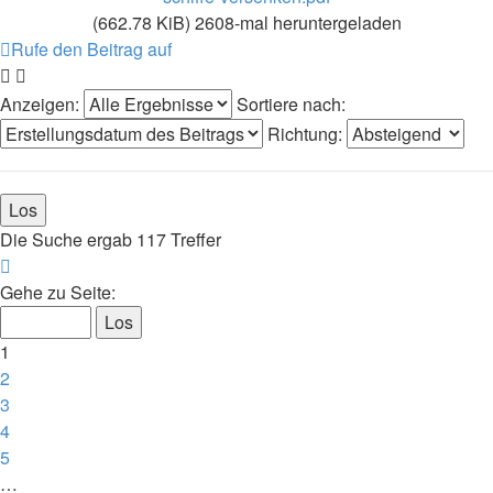
(662.78 KiB) 2608-mal heruntergeladen
Rufe den Beitrag auf
Anzeigen:
Sortiere nach:
Richtung:
Die Suche ergab 117 Treffer
Seite
1
Gehe zu Seite:
von
12
1
2
3
4
5
…