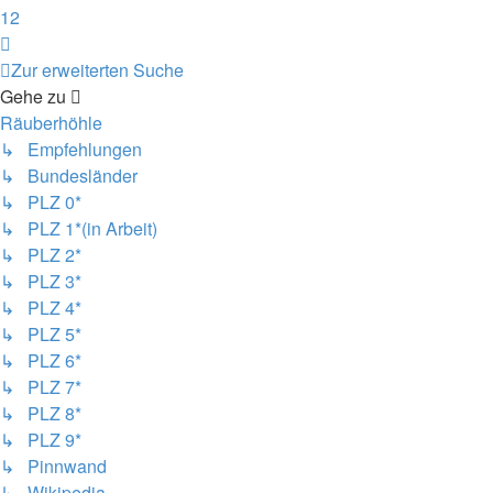
12
Nächste
Zur erweiterten Suche
Gehe zu
Räuberhöhle
↳ Empfehlungen
↳ Bundesländer
↳ PLZ 0*
↳ PLZ 1*(in Arbeit)
↳ PLZ 2*
↳ PLZ 3*
↳ PLZ 4*
↳ PLZ 5*
↳ PLZ 6*
↳ PLZ 7*
↳ PLZ 8*
↳ PLZ 9*
↳ Pinnwand
↳ Wikipedia