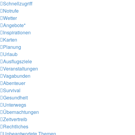
Schnellzugriff
Notrufe
Wetter
Angebote*
Inspirationen
Karten
Planung
Urlaub
Ausflugsziele
Veranstaltungen
Vagabunden
Abenteuer
Survival
Gesundheit
Unterwegs
Übernachtungen
Zeitvertreib
Rechtliches
Unbeantwortete Themen