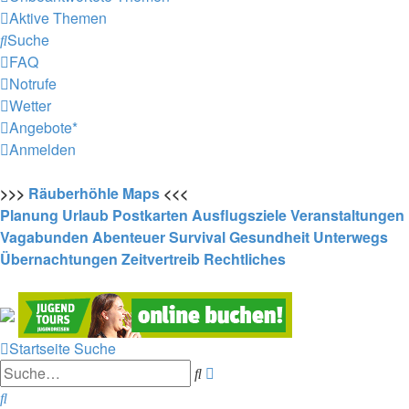
Aktive Themen
Suche
FAQ
Notrufe
Wetter
Angebote*
Anmelden
>>>
Räuberhöhle
Maps
<<<
Planung
Urlaub
Postkarten
Ausflugsziele
Veranstaltungen
Vagabunden
Abenteuer
Survival
Gesundheit
Unterwegs
Übernachtungen
Zeitvertreib
Rechtliches
Startseite
Suche
Erweiterte
Suche
Suche
Suche