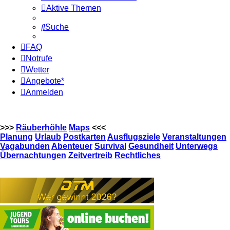
Aktive Themen
Suche
FAQ
Notrufe
Wetter
Angebote*
Anmelden
>>>
Räuberhöhle
Maps
<<<
Planung
Urlaub
Postkarten
Ausflugsziele
Veranstaltungen
Vagabunden
Abenteuer
Survival
Gesundheit
Unterwegs
Übernachtungen
Zeitvertreib
Rechtliches