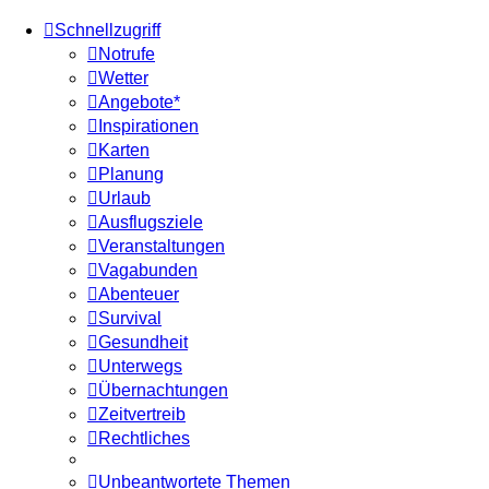
Schnellzugriff
Notrufe
Wetter
Angebote*
Inspirationen
Karten
Planung
Urlaub
Ausflugsziele
Veranstaltungen
Vagabunden
Abenteuer
Survival
Gesundheit
Unterwegs
Übernachtungen
Zeitvertreib
Rechtliches
Unbeantwortete Themen