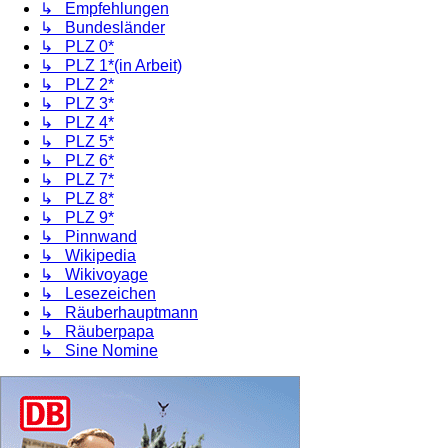
↳ Empfehlungen
↳ Bundesländer
↳ PLZ 0*
↳ PLZ 1*(in Arbeit)
↳ PLZ 2*
↳ PLZ 3*
↳ PLZ 4*
↳ PLZ 5*
↳ PLZ 6*
↳ PLZ 7*
↳ PLZ 8*
↳ PLZ 9*
↳ Pinnwand
↳ Wikipedia
↳ Wikivoyage
↳ Lesezeichen
↳ Räuberhauptmann
↳ Räuberpapa
↳ Sine Nomine