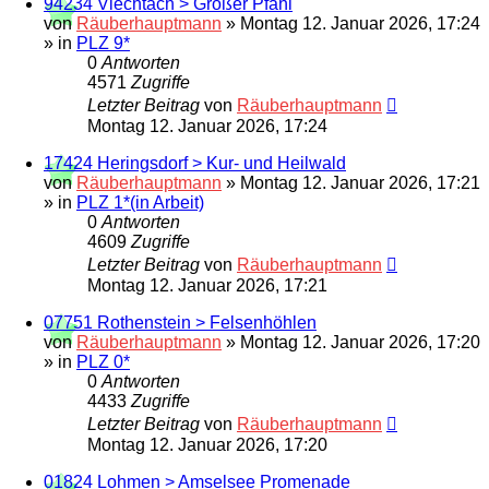
94234 Viechtach > Großer Pfahl
von
Räuberhauptmann
»
Montag 12. Januar 2026, 17:24
» in
PLZ 9*
0
Antworten
4571
Zugriffe
Letzter Beitrag
von
Räuberhauptmann
Montag 12. Januar 2026, 17:24
17424 Heringsdorf > Kur- und Heilwald
von
Räuberhauptmann
»
Montag 12. Januar 2026, 17:21
» in
PLZ 1*(in Arbeit)
0
Antworten
4609
Zugriffe
Letzter Beitrag
von
Räuberhauptmann
Montag 12. Januar 2026, 17:21
07751 Rothenstein > Felsenhöhlen
von
Räuberhauptmann
»
Montag 12. Januar 2026, 17:20
» in
PLZ 0*
0
Antworten
4433
Zugriffe
Letzter Beitrag
von
Räuberhauptmann
Montag 12. Januar 2026, 17:20
01824 Lohmen > Amselsee Promenade