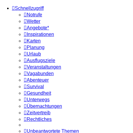
Schnellzugriff
Notrufe
Wetter
Angebote*
Inspirationen
Karten
Planung
Urlaub
Ausflugsziele
Veranstaltungen
Vagabunden
Abenteuer
Survival
Gesundheit
Unterwegs
Übernachtungen
Zeitvertreib
Rechtliches
Unbeantwortete Themen