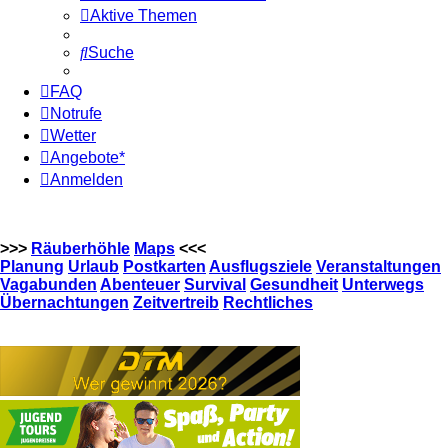
Aktive Themen
Suche
FAQ
Notrufe
Wetter
Angebote*
Anmelden
>>>
Räuberhöhle
Maps
<<<
Planung
Urlaub
Postkarten
Ausflugsziele
Veranstaltungen
Vagabunden
Abenteuer
Survival
Gesundheit
Unterwegs
Übernachtungen
Zeitvertreib
Rechtliches