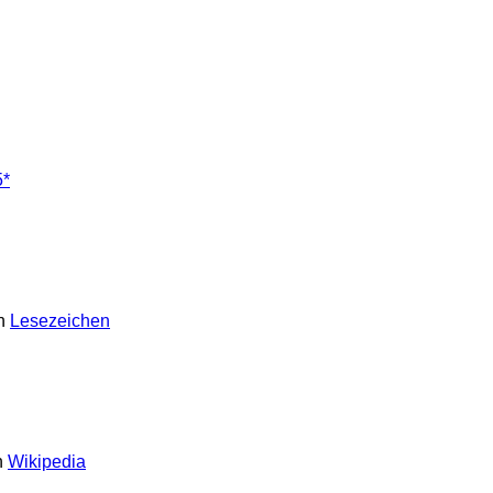
5*
in
Lesezeichen
n
Wikipedia