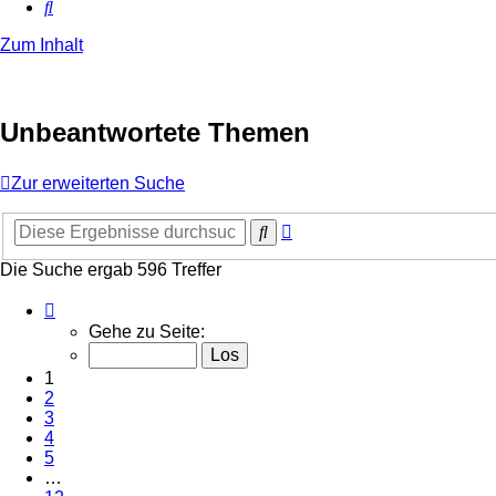
Suche
Zum Inhalt
Unbeantwortete Themen
Zur erweiterten Suche
Erweiterte
Suche
Suche
Die Suche ergab 596 Treffer
Seite
1
Gehe zu Seite:
von
12
1
2
3
4
5
…