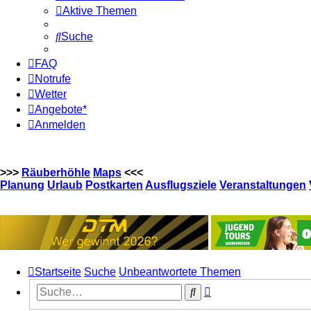
Aktive Themen
Suche
FAQ
Notrufe
Wetter
Angebote*
Anmelden
>>>
Räuberhöhle
Maps
<<<
Planung
Urlaub
Postkarten
Ausflugsziele
Veranstaltungen
Startseite
Suche
Unbeantwortete Themen
Erweiterte
Suche
Suche