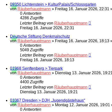
09350 Lichtenstein > KulturPalais/Schlossgarten
von
Räuberhauptmann
»
Freitag 16. Januar 2026, 22:31
»
0
Antworten
4286
Zugriffe
Letzter Beitrag
von
Räuberhauptmann
Freitag 16. Januar 2026, 22:31
Deutsche Stiftung Denkmalschutz
von
Räuberhauptmann
»
Freitag 16. Januar 2026, 18:13
»
0
Antworten
5049
Zugriffe
Letzter Beitrag
von
Räuberhauptmann
Freitag 16. Januar 2026, 18:13
01968 Senftenberg > Tierpark
von
Räuberhauptmann
»
Dienstag 13. Januar 2026, 19:2
0
Antworten
4400
Zugriffe
Letzter Beitrag
von
Räuberhauptmann
Dienstag 13. Januar 2026, 19:21
01067 Dresden > DJH „Jugendgästehaus“
von
Räuberhauptmann
»
Montag 12. Januar 2026, 19:01
0
Antworten