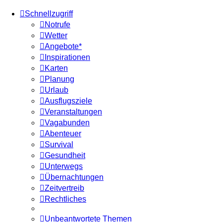
Schnellzugriff
Notrufe
Wetter
Angebote*
Inspirationen
Karten
Planung
Urlaub
Ausflugsziele
Veranstaltungen
Vagabunden
Abenteuer
Survival
Gesundheit
Unterwegs
Übernachtungen
Zeitvertreib
Rechtliches
Unbeantwortete Themen