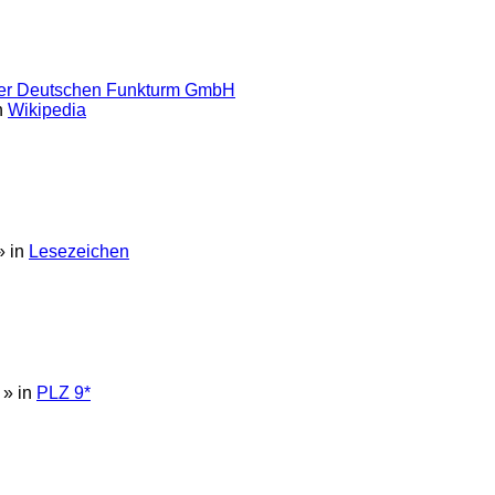
 der Deutschen Funkturm GmbH
n
Wikipedia
» in
Lesezeichen
» in
PLZ 9*