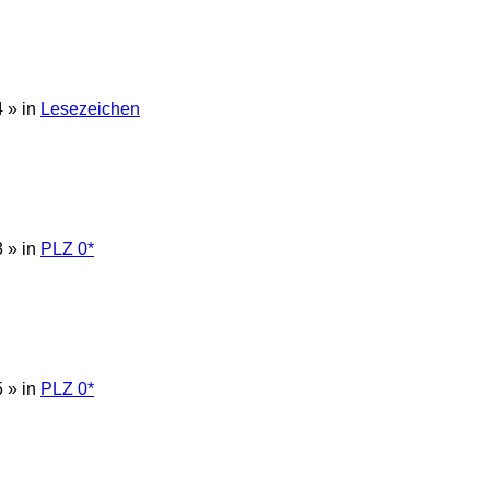
4
» in
Lesezeichen
3
» in
PLZ 0*
5
» in
PLZ 0*