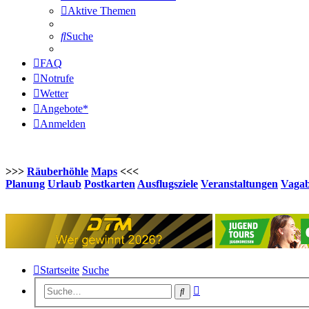
Aktive Themen
Suche
FAQ
Notrufe
Wetter
Angebote*
Anmelden
>>>
Räuberhöhle
Maps
<<<
Planung
Urlaub
Postkarten
Ausflugsziele
Veranstaltungen
Vaga
Startseite
Suche
Erweiterte
Suche
Suche