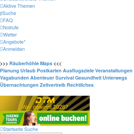
Aktive Themen
Suche
FAQ
Notrufe
Wetter
Angebote*
Anmelden
>>>
Räuberhöhle
Maps
<<<
Planung
Urlaub
Postkarten
Ausflugsziele
Veranstaltungen
Vagabunden
Abenteuer
Survival
Gesundheit
Unterwegs
Übernachtungen
Zeitvertreib
Rechtliches
Startseite
Suche