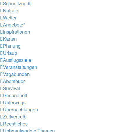
Schnellzugriff
Notrufe
Wetter
Angebote*
Inspirationen
Karten
Planung
Urlaub
Ausflugsziele
Veranstaltungen
Vagabunden
Abenteuer
Survival
Gesundheit
Unterwegs
Übernachtungen
Zeitvertreib
Rechtliches
Unbeantwortete Themen