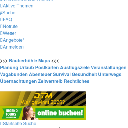
Aktive Themen
Suche
FAQ
Notrufe
Wetter
Angebote*
Anmelden
>>>
Räuberhöhle
Maps
<<<
Planung
Urlaub
Postkarten
Ausflugsziele
Veranstaltungen
Vagabunden
Abenteuer
Survival
Gesundheit
Unterwegs
Übernachtungen
Zeitvertreib
Rechtliches
Startseite
Suche