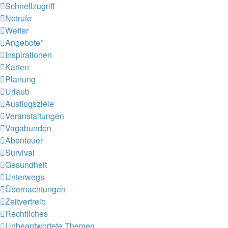
Schnellzugriff
Notrufe
Wetter
Angebote*
Inspirationen
Karten
Planung
Urlaub
Ausflugsziele
Veranstaltungen
Vagabunden
Abenteuer
Survival
Gesundheit
Unterwegs
Übernachtungen
Zeitvertreib
Rechtliches
Unbeantwortete Themen