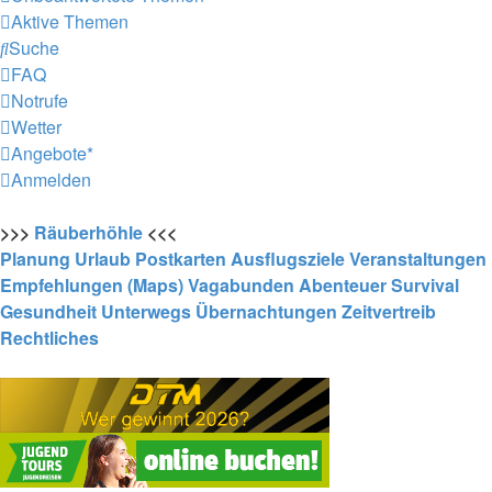
Aktive Themen
Suche
FAQ
Notrufe
Wetter
Angebote*
Anmelden
>>>
Räuberhöhle
<<<
Planung
Urlaub
Postkarten
Ausflugsziele
Veranstaltungen
Empfehlungen (Maps)
Vagabunden
Abenteuer
Survival
Gesundheit
Unterwegs
Übernachtungen
Zeitvertreib
Rechtliches