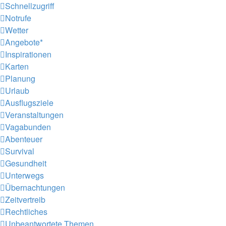
Schnellzugriff
Notrufe
Wetter
Angebote*
Inspirationen
Karten
Planung
Urlaub
Ausflugsziele
Veranstaltungen
Vagabunden
Abenteuer
Survival
Gesundheit
Unterwegs
Übernachtungen
Zeitvertreib
Rechtliches
Unbeantwortete Themen