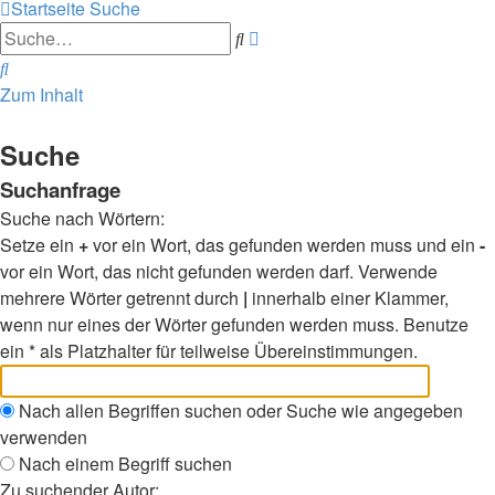
Startseite
Suche
Erweiterte
Suche
Suche
Suche
Zum Inhalt
Suche
Suchanfrage
Suche nach Wörtern:
Setze ein
+
vor ein Wort, das gefunden werden muss und ein
-
vor ein Wort, das nicht gefunden werden darf. Verwende
mehrere Wörter getrennt durch
|
innerhalb einer Klammer,
wenn nur eines der Wörter gefunden werden muss. Benutze
ein * als Platzhalter für teilweise Übereinstimmungen.
Nach allen Begriffen suchen oder Suche wie angegeben
verwenden
Nach einem Begriff suchen
Zu suchender Autor: