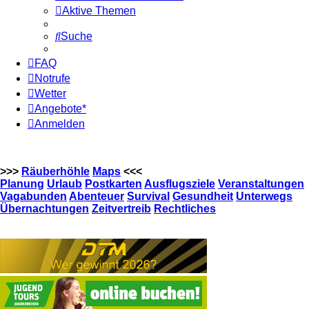
Aktive Themen
Suche
FAQ
Notrufe
Wetter
Angebote*
Anmelden
>>>
Räuberhöhle
Maps
<<<
Planung
Urlaub
Postkarten
Ausflugsziele
Veranstaltungen
Vagabunden
Abenteuer
Survival
Gesundheit
Unterwegs
Übernachtungen
Zeitvertreib
Rechtliches