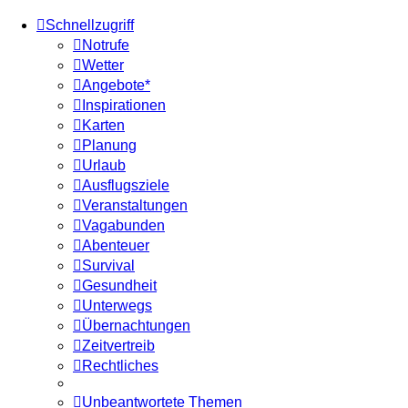
Schnellzugriff
Notrufe
Wetter
Angebote*
Inspirationen
Karten
Planung
Urlaub
Ausflugsziele
Veranstaltungen
Vagabunden
Abenteuer
Survival
Gesundheit
Unterwegs
Übernachtungen
Zeitvertreib
Rechtliches
Unbeantwortete Themen