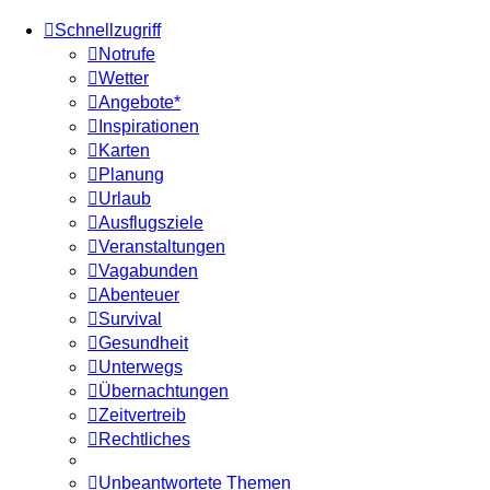
Schnellzugriff
Notrufe
Wetter
Angebote*
Inspirationen
Karten
Planung
Urlaub
Ausflugsziele
Veranstaltungen
Vagabunden
Abenteuer
Survival
Gesundheit
Unterwegs
Übernachtungen
Zeitvertreib
Rechtliches
Unbeantwortete Themen