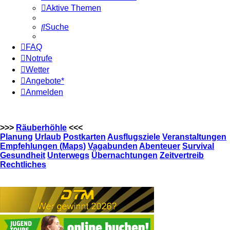
Aktive Themen
Suche
FAQ
Notrufe
Wetter
Angebote*
Anmelden
>>>
Räuberhöhle
<<<
Planung
Urlaub
Postkarten
Ausflugsziele
Veranstaltungen
Empfehlungen (Maps)
Vagabunden
Abenteuer
Survival
Gesundheit
Unterwegs
Übernachtungen
Zeitvertreib
Rechtliches